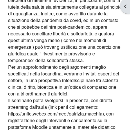
cercherà di mettere in evidenza, in particolare, come la
Apr
tutela della salute sia strettamente collegata al principio
di uguaglianza. Inoltre, come avvertito durante la
situazione della pandemia da covid, ed in un contesto
che si potrebbe definire post-pandemico, appare
necessario conciliare libertà e solidarietà, e qualora
quest’ultima venga meno ( come nei momenti di
emergenza ) può trovar giustificazione una coercizione
giuridica quale “ rivestimento provvisorio e
temporaneo” della solidarietà stessa.
Per un approfondimento degli argomenti meglio
specificati nella locandina, verranno invitati esperti del
settore, in una prospettiva interdisciplinare tra scienza
clinica, diritto, bioetica e in un’ottica di comparazione
con altri ordinamenti giuridici.
Il seminario potrà svolgersi in presenza, con diretta
streaming dall'aula (link per il collegamento:
https://unito.webex.com/meet/patrizia.macchia), con
registrazione degli interventi e caricamento sulla
piattaforma Moodle unitamente al materiale didattico