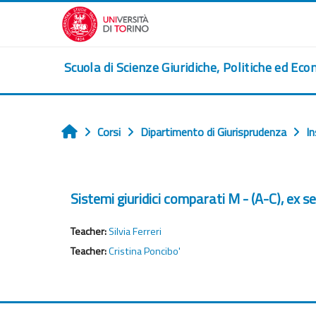
Vai al contenuto principale
Scuola di Scienze Giuridiche, Politiche ed Eco
Corsi
Dipartimento di Giurisprudenza
I
Home
Sistemi giuridici comparati M - (A-C), ex 
Teacher:
Silvia Ferreri
Teacher:
Cristina Poncibo'