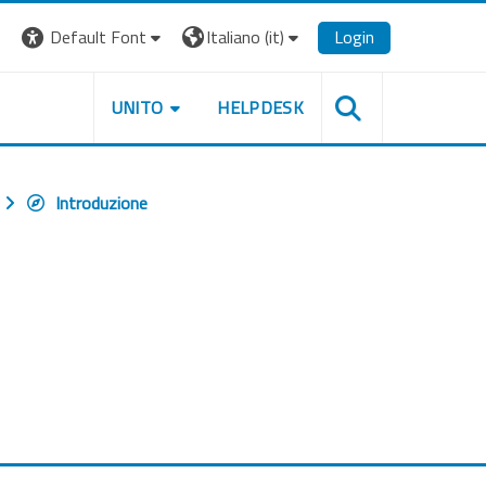
Default Font
Italiano ‎(it)‎
Login
UNITO
HELPDESK
Introduzione