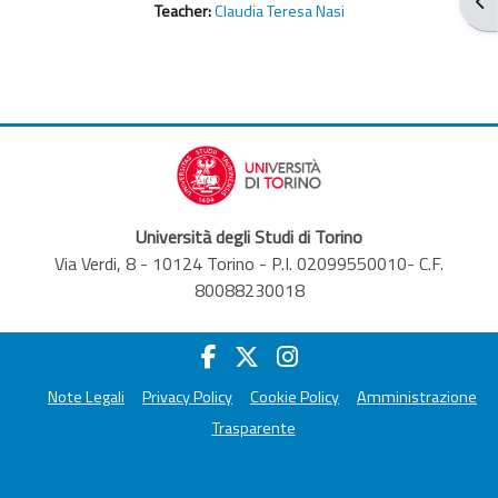
От
Teacher:
Claudia Teresa Nasi
Università degli Studi di Torino
Via Verdi, 8 - 10124 Torino - P.I. 02099550010- C.F.
80088230018
Note Legali
Privacy Policy
Cookie Policy
Amministrazione
Trasparente