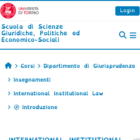
Vai al contenuto principale
Login
Scuola di Scienze
Giuridiche, Politiche ed
Economico-Sociali
P
Home
Corsi
Dipartimento di Giurisprudenza
Insegnamenti
International Institutional Law
Introduzione