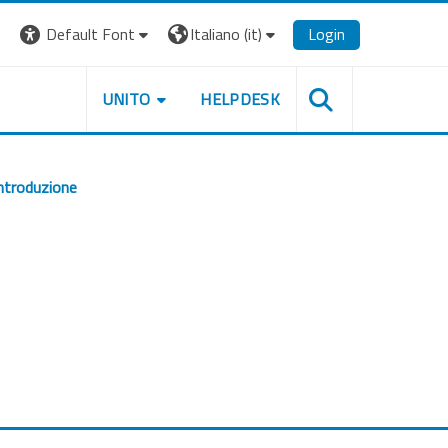
Default Font
Italiano ‎(it)‎
Login
UNITO
HELPDESK
ntroduzione