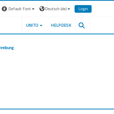
Default Font
Deutsch ‎(de)‎
Login
UNITO
HELPDESK
hreibung