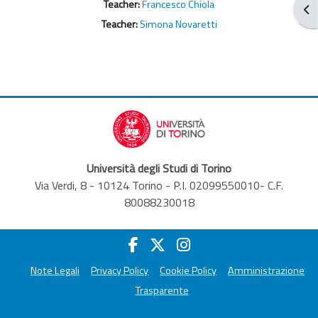
Teacher:
Francesco Chiola
Abr
Teacher:
Simona Novaretti
Università degli Studi di Torino
Via Verdi, 8 - 10124 Torino - P.I. 02099550010- C.F.
80088230018
Note Legali
Privacy Policy
Cookie Policy
Amministrazione
Trasparente