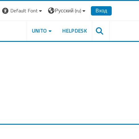
Default Font
Русский ‎(ru)‎
Вход
UNITO
HELPDESK