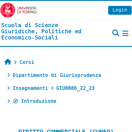
Vai al contenuto principale
Login
Scuola di Scienze
Giuridiche, Politiche ed
Economico-Sociali
P
Home
Corsi
Dipartimento di Giurisprudenza
Insegnamenti
GIU0886_22_23
Introduzione