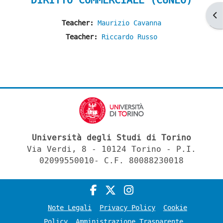
DIRITTO COMMERCIALE (CUNEO)
Ap
Teacher:
Maurizio Cavanna
Teacher:
Riccardo Russo
Università degli Studi di Torino
Via Verdi, 8 - 10124 Torino - P.I.
02099550010- C.F. 80088230018
Note Legali
Privacy Policy
Cookie
Policy
Amministrazione Trasparente