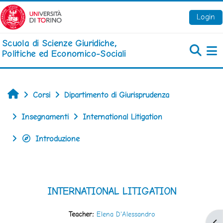
Vai al contenuto principale
Login
Scuola di Scienze Giuridiche,
Politiche ed Economico-Sociali
Pa
Home
Corsi
Dipartimento di Giurisprudenza
Insegnamenti
International Litigation
Introduzione
INTERNATIONAL LITIGATION
Teacher:
Elena D'Alessandro
Apr