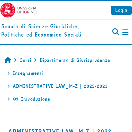
Vai al contenuto principale
Login
Scuola di Scienze Giuridiche,
Politiche ed Economico-Sociali
Pa
Corsi
Dipartimento di Giurisprudenza
Home
Insegnamenti
ADMINISTRATIVE LAW_M-Z | 2022-2023
Introduzione
ADMINISTRATIVE LAW_M-Z | 2022-