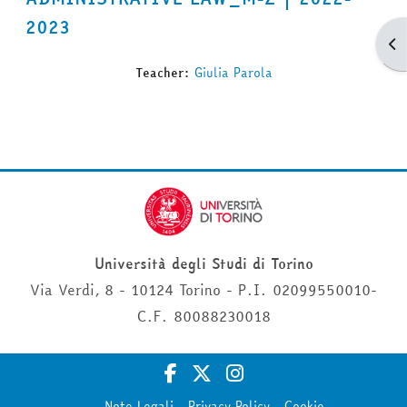
2023
Apr
Teacher:
Giulia Parola
Università degli Studi di Torino
Via Verdi, 8 - 10124 Torino - P.I. 02099550010-
C.F. 80088230018
Note Legali
Privacy Policy
Cookie