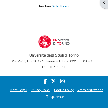
Ouv
Teacher:
Giulia Parola
Università degli Studi di Torino
Via Verdi, 8 - 10124 Torino - P.I. 02099550010- C.F.
80088230018
Note Legali
Privacy Policy
Cookie Policy
Amministrazione
Trasparente