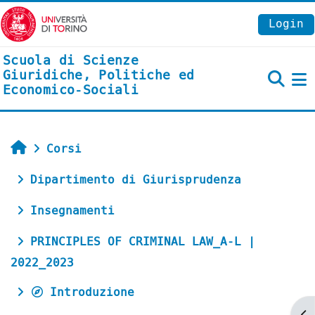
Vai al contenuto principale
Login
Scuola di Scienze
Giuridiche, Politiche ed
Economico-Sociali
P
Home
Corsi
Dipartimento di Giurisprudenza
Insegnamenti
PRINCIPLES OF CRIMINAL LAW_A-L |
2022_2023
Introduzione
Ap