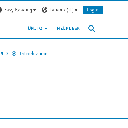
Easy Reading
Italiano ‎(it)‎
Login
UNITO
HELPDESK
23
Introduzione