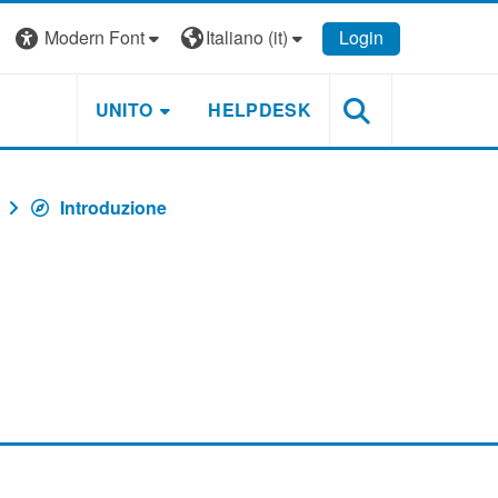
Modern Font
Italiano ‎(it)‎
Login
UNITO
HELPDESK
Introduzione