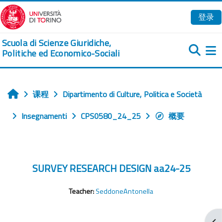
跳到主要内容
登录
Scuola di Scienze Giuridiche,
Politiche ed Economico-Sociali
课程
Dipartimento di Culture, Politica e Società
首页
Insegnamenti
CPS0580_24_25
概要
SURVEY RESEARCH DESIGN aa24-25
Teacher:
SeddoneAntonella
打