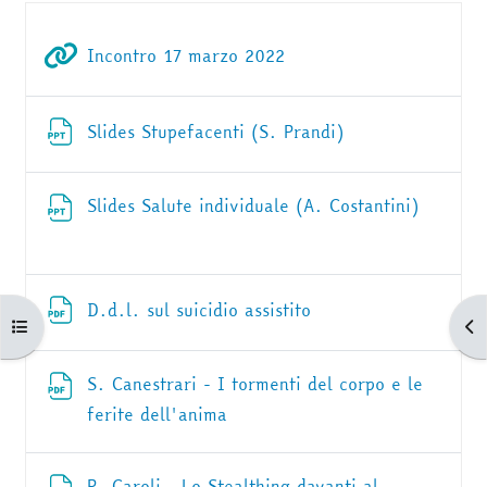
Schema della sezione
URL
Incontro 17 marzo 2022
File
Slides Stupefacenti (S. Prandi)
File
Slides Salute individuale (A. Costantini)
File
D.d.l. sul suicidio assistito
Apri indice del corso
Apr
S. Canestrari - I tormenti del corpo e le
File
ferite dell'anima
P. Caroli - Lo Stealthing davanti al