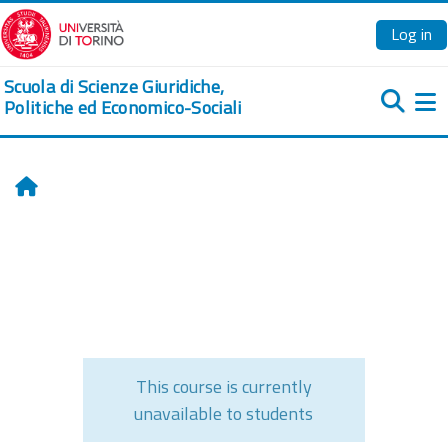
Skip to main content
Log in
Scuola di Scienze Giuridiche,
Politiche ed Economico-Sociali
Si
Home
This course is currently
unavailable to students