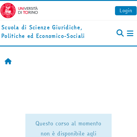
Vai al contenuto principale
Login
Scuola di Scienze Giuridiche,
Politiche ed Economico-Sociali
Pa
Home
Questo corso al momento
non è disponibile agli