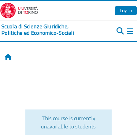
Skip to main content
Log in
Scuola di Scienze Giuridiche,
Politiche ed Economico-Sociali
Si
Home
This course is currently
unavailable to students