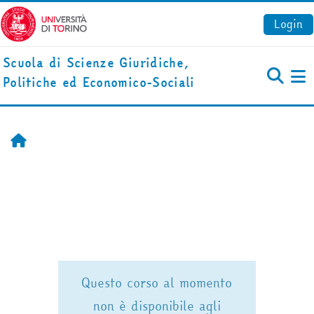
Vai al contenuto principale
Login
Scuola di Scienze Giuridiche,
Politiche ed Economico-Sociali
Pa
Home
Questo corso al momento
non è disponibile agli