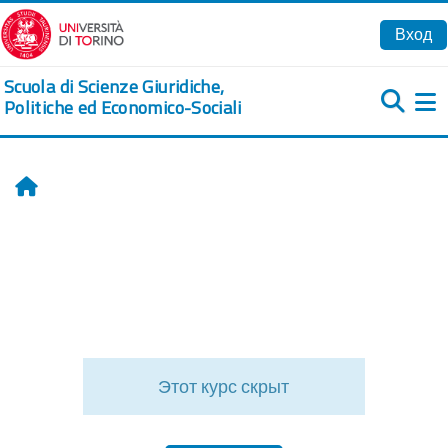
Перейти к основному содержанию
Вход
Scuola di Scienze Giuridiche,
Politiche ed Economico-Sociali
Б
Главная
Этот курс скрыт