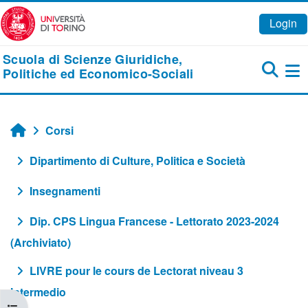
Vai al contenuto principale
Login
Scuola di Scienze Giuridiche,
Politiche ed Economico-Sociali
Pa
Corsi
Home
Dipartimento di Culture, Politica e Società
Insegnamenti
Dip. CPS Lingua Francese - Lettorato 2023-2024
(Archiviato)
LIVRE pour le cours de Lectorat niveau 3
Intermedio
Apri indice del corso