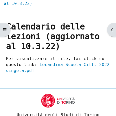
al 10.3.22)
Calendario delle
Apri indice del corso
Ap
lezioni (aggiornato
al 10.3.22)
Aggregazione dei criteri
Per visualizzare il file, fai click su
questo link:
Locandina Scuola Citt. 2022
singola.pdf
Università degli Studi di Torino