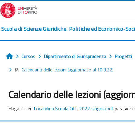
Salta al contenido principal
Scuola di Scienze Giuridiche, Politiche ed Economico-Soci
Cursos
Dipartimento di Giurisprudenza
Progetti
Inicio
Calendario delle lezioni (aggiornato al 10.3.22)
Calendario delle lezioni (aggior
Requisitos de finalización
Haga clic en
Locandina Scuola Citt. 2022 singola.pdf
para ver el