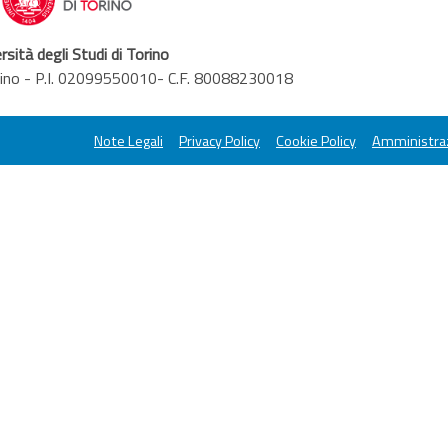
rsità degli Studi di Torino
orino - P.I. 02099550010- C.F. 80088230018
Note Legali
Privacy Policy
Cookie Policy
Amministraz