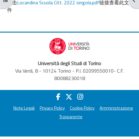
完成条件
点击
Locandina Scuola Citt. 2022 singola.pdf
链接查看此文
件
Università degli Studi di Torino
Via Verdi, 8 - 10124 Torino - P.I. 02099550010- C.F.
80088230018
Note Legali
Privacy Policy
Cookie Policy
Amministrazione
Trasparente