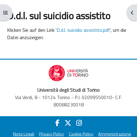
D.d.l. sul suicidio assistito
Kursindex öffnen
Blo
Abschlussbedingungen
Klicken Sie auf den Link '
D.d.l. suicidio assistito.pdf
', um die
Datei anzuzeigen.
Università degli Studi di Torino
Via Verdi, 8 - 10124 Torino - P.I. 02099550010- C.F.
80088230018
Note Legali
Privacy Policy
Cookie Policy
Amministrazione