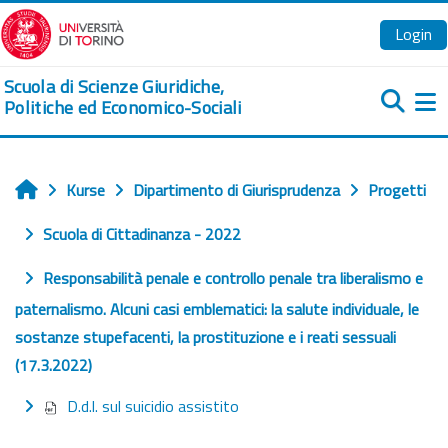
Zum Hauptinhalt
Login
Scuola di Scienze Giuridiche,
Politiche ed Economico-Sociali
We
Kurse
Dipartimento di Giurisprudenza
Progetti
Startseite
Scuola di Cittadinanza - 2022
Responsabilità penale e controllo penale tra liberalismo e
paternalismo. Alcuni casi emblematici: la salute individuale, le
sostanze stupefacenti, la prostituzione e i reati sessuali
(17.3.2022)
D.d.l. sul suicidio assistito