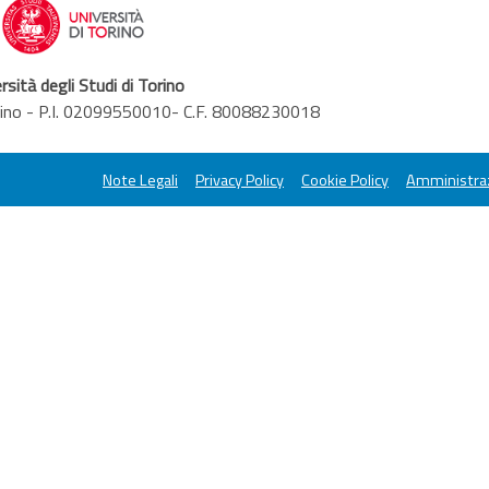
rsità degli Studi di Torino
orino - P.I. 02099550010- C.F. 80088230018
Note Legali
Privacy Policy
Cookie Policy
Amministraz