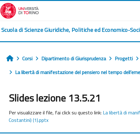
Vai al contenuto principale
Scuola di Scienze Giuridiche, Politiche ed Economico-Soci
Corsi
Dipartimento di Giurisprudenza
Progetti
Home
La libertà di manifestazione del pensiero nel tempo dell’emer
Slides lezione 13.5.21
Aggregazione dei criteri
Per visualizzare il file, fai click su questo link:
La libertà di mani
Costantini) (1).pptx