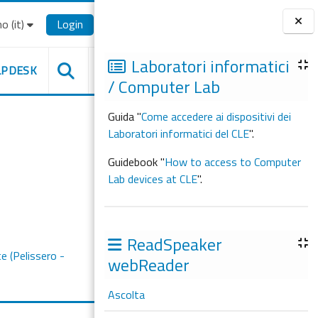
o ‎(it)‎
Login
Blocchi
Laboratori informatici
LPDESK
/ Computer Lab
Guida "
Come accedere ai dispositivi dei
Laboratori informatici del CLE
".
Guidebook "
How to access to Computer
Lab devices at CLE
".
ReadSpeaker
e (Pelissero -
webReader
Ascolta