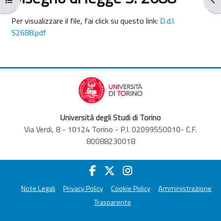
Aggregazione dei criteri
Per visualizzare il file, fai click su questo link:
D.d.l.
S2688.pdf
Università degli Studi di Torino
Via Verdi, 8 - 10124 Torino - P.I. 02099550010- C.F.
80088230018
Note Legali
Privacy Policy
Cookie Policy
Amministrazione
Trasparente