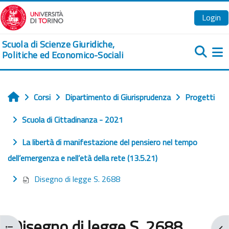
Vai al contenuto principale
Login
Scuola di Scienze Giuridiche,
Politiche ed Economico-Sociali
Pa
Corsi
Dipartimento di Giurisprudenza
Progetti
Home
Scuola di Cittadinanza - 2021
La libertà di manifestazione del pensiero nel tempo
dell’emergenza e nell’età della rete (13.5.21)
Disegno di legge S. 2688
Disegno di legge S. 2688
Apri indice del corso
Apr