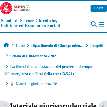
Vai al contenuto principale
Login
Scuola di Scienze Giuridiche,
Politiche ed Economico-Sociali
Pa
Home
Corsi
Dipartimento di Giurisprudenza
Progetti
Scuola di Cittadinanza - 2021
La libertà di manifestazione del pensiero nel tempo
dell’emergenza e nell’età della rete (13.5.21)
Materiale giurisprudenziale
Materiale giurisprudenziale
Apri indice del corso
Apr