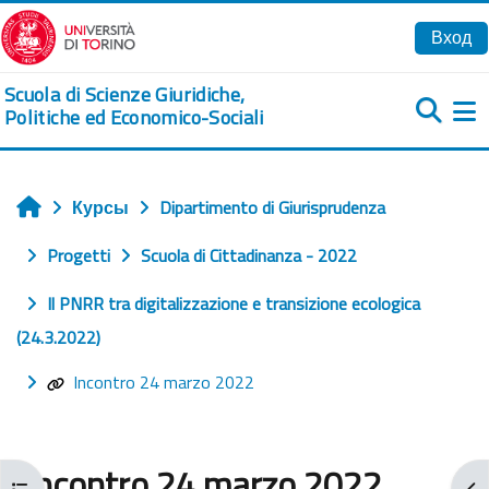
Перейти к основному содержанию
Вход
Scuola di Scienze Giuridiche,
Politiche ed Economico-Sociali
Б
Курсы
Dipartimento di Giurisprudenza
Главная
Progetti
Scuola di Cittadinanza - 2022
Il PNRR tra digitalizzazione e transizione ecologica
(24.3.2022)
Incontro 24 marzo 2022
Incontro 24 marzo 2022
Открыть оглавление курса
От