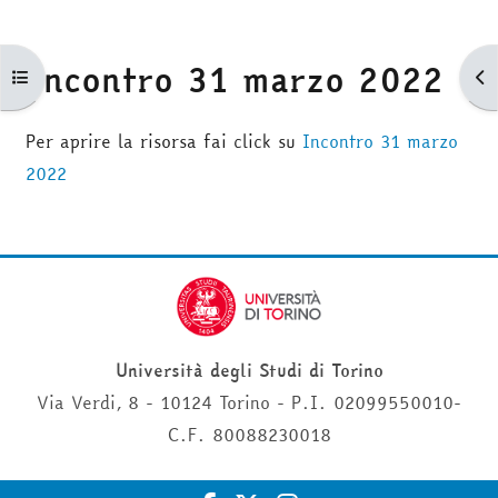
Incontro 31 marzo 2022
Apri indice del corso
Apr
Aggregazione dei criteri
Per aprire la risorsa fai click su
Incontro 31 marzo
2022
Università degli Studi di Torino
Via Verdi, 8 - 10124 Torino - P.I. 02099550010-
C.F. 80088230018