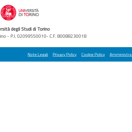
rsità degli Studi di Torino
orino - P.I. 02099550010- C.F. 80088230018
Note Legali
Privacy Policy
Cookie Policy
Amministraz