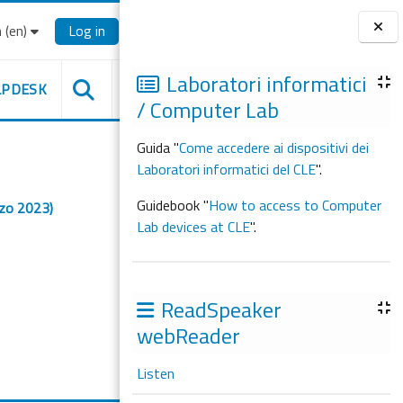
‎(en)‎
Log in
Blocks
Laboratori informatici
LPDESK
/ Computer Lab
Guida "
Come accedere ai dispositivi dei
Laboratori informatici del CLE
".
Guidebook "
How to access to Computer
arzo 2023)
Lab devices at CLE
".
ReadSpeaker
webReader
Listen