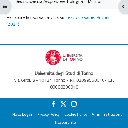
democrazie contemporanee
; Bologna: il Mulino.
Apri indice del corso
Apr
Per aprire la risorsa fai click su
Testo d'esame: Pritoni
(2021)
Università degli Studi di Torino
Via Verdi, 8 - 10124 Torino - P.I. 02099550010- C.F.
80088230018
Note Legali
Privacy Policy
Cookie Policy
Amministrazione
Trasparente