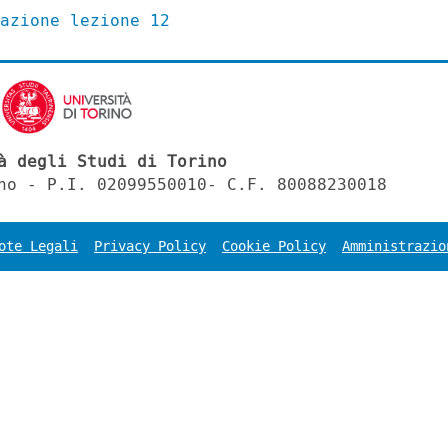
azione lezione 12
à degli Studi di Torino
no - P.I. 02099550010- C.F. 80088230018
ote Legali
Privacy Policy
Cookie Policy
Amministrazio