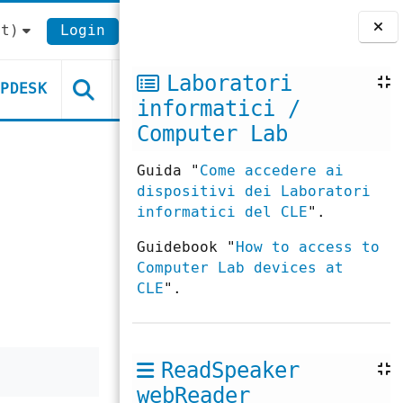
t)‎
Login
Blocchi
Laboratori
LPDESK
informatici /
Computer Lab
Guida "
Come accedere ai
dispositivi dei Laboratori
informatici del CLE
".
Guidebook "
How to access to
Computer Lab devices at
CLE
".
ReadSpeaker
webReader