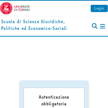
Vai al contenuto principale
Login
Scuola di Scienze Giuridiche,
Politiche ed Economico-Sociali
Pa
Autenticazione
obbligatoria