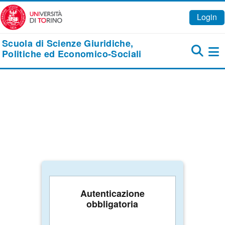
Vai al contenuto principale
Login
Scuola di Scienze Giuridiche,
Politiche ed Economico-Sociali
Pa
Autenticazione
obbligatoria