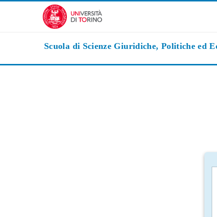
Vai al contenuto principale
Scuola di Scienze Giuridiche, Politiche ed 