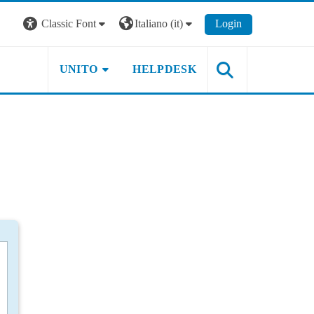
Classic Font
Italiano ‎(it)‎
Login
UNITO
HELPDESK