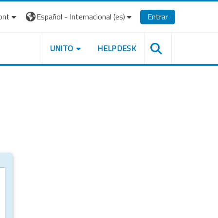
ont
Español - Internacional ‎(es)‎
Entrar
UNITO
HELPDESK