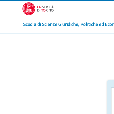
Salta al contenido principal
Scuola di Scienze Giuridiche, Politiche ed Eco