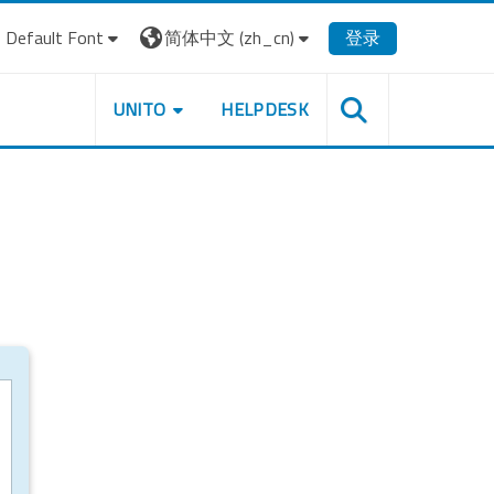
Default Font
简体中文 ‎(zh_cn)‎
登录
UNITO
HELPDESK