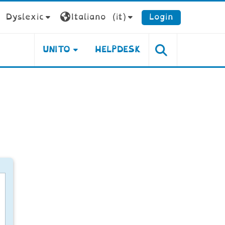
Dyslexic
Italiano ‎(it)‎
Login
UNITO
HELPDESK