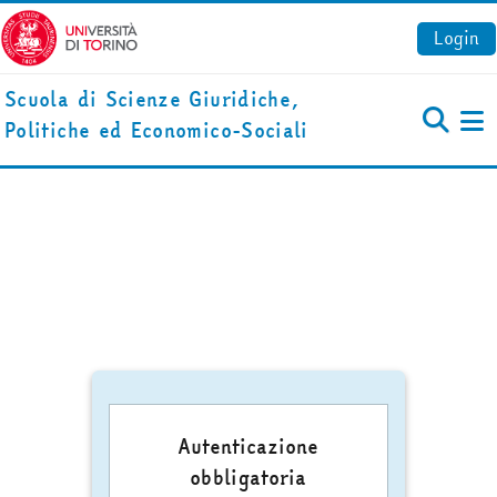
Vai al contenuto principale
Login
Scuola di Scienze Giuridiche,
Politiche ed Economico-Sociali
Pa
Autenticazione
obbligatoria