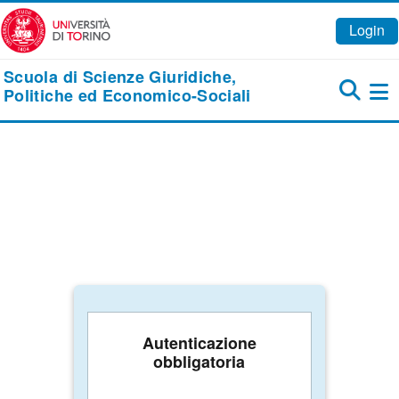
Vai al contenuto principale
Login
Scuola di Scienze Giuridiche,
Politiche ed Economico-Sociali
Pa
Autenticazione
obbligatoria