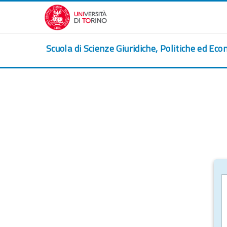
Salta al contenido principal
Scuola di Scienze Giuridiche, Politiche ed Eco