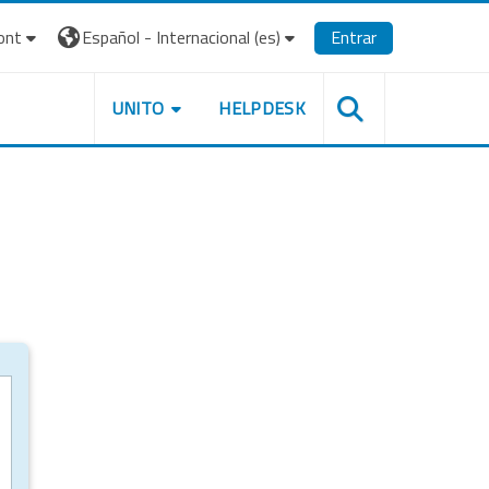
ont
Español - Internacional ‎(es)‎
Entrar
UNITO
HELPDESK