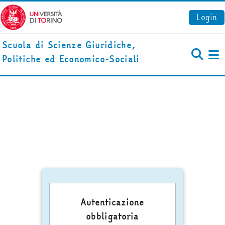
Vai al contenuto principale
Login
Scuola di Scienze Giuridiche,
Politiche ed Economico-Sociali
Pa
Autenticazione
obbligatoria