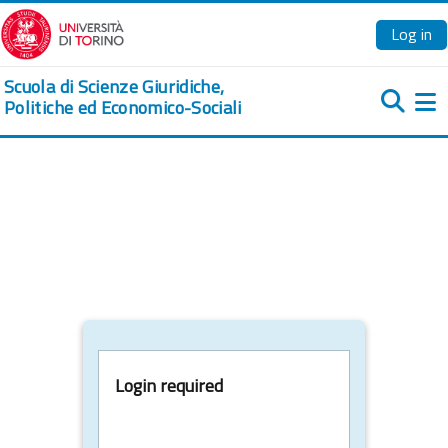
Skip to main content
Log in
Scuola di Scienze Giuridiche,
Politiche ed Economico-Sociali
Si
Login required