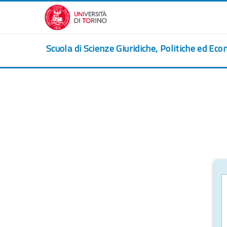
Vai al contenuto principale
Scuola di Scienze Giuridiche, Politiche ed Eco