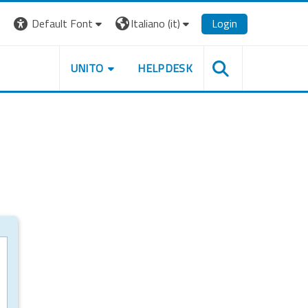
Default Font
Italiano ‎(it)‎
Login
UNITO
HELPDESK