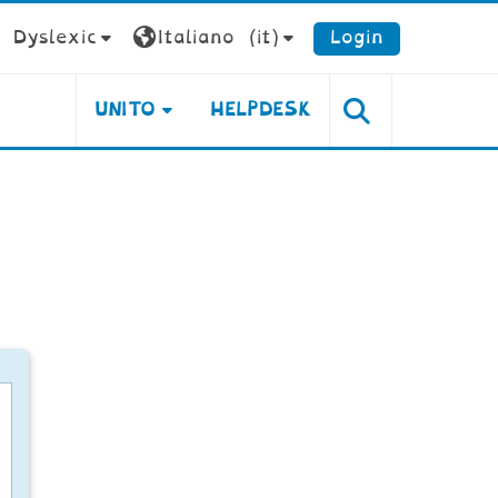
Dyslexic
Italiano ‎(it)‎
Login
UNITO
HELPDESK