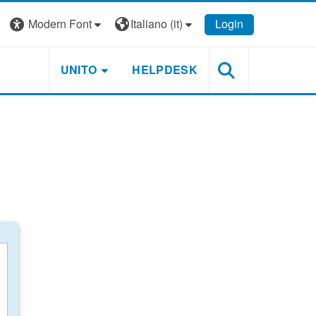
Modern Font
Italiano ‎(it)‎
Login
UNITO
HELPDESK