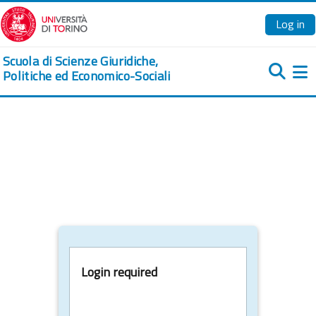
Skip to main content
Log in
Scuola di Scienze Giuridiche,
Politiche ed Economico-Sociali
Si
Login required